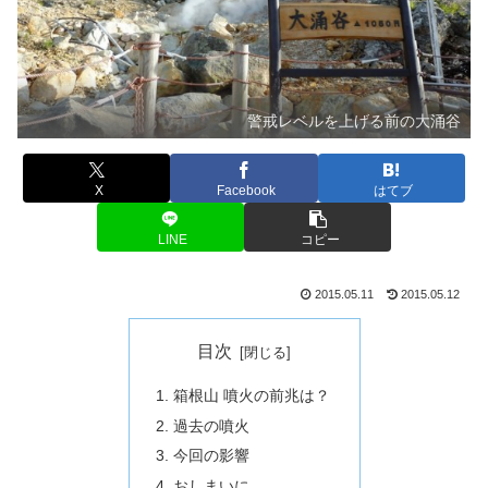
警戒レベルを上げる前の大涌谷
X
Facebook
はてブ
LINE
コピー
2015.05.11
2015.05.12
目次
箱根山 噴火の前兆は？
過去の噴火
今回の影響
おしまいに