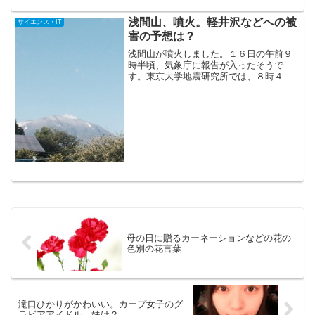
うなので天気予報も参考にして下さい。
浅間山、噴火。軽井沢などへの被
サイエンス・IT
害の予想は？
浅間山が噴火しました。１６日の午前９
時半頃、気象庁に報告が入ったそうで
す。東京大学地震研究所では、８時４９
分頃から噴火があったと見ているようで
す。しかし、その時間は浅間山周辺は曇
っていたので噴煙の高さなどは雲が邪魔
して確認できなかったみたいです。
母の日に贈るカーネーションなどの花の
色別の花言葉
滝口ひかりがかわいい。カープ女子のグ
ラビアアイドル。妹は？