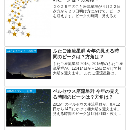
２０２５年のこと座流星群が４月２２日
夕方から２３日明け方にかけて、ピーク
を迎えます。ピークの時間、見える方角
をはじめ、こと座流星群の特徴、各地の
日の入り、月の出の時間、月齢、見る時
のコツのようなものをまとめました。
ふたご座流星群 今年の見える時
12月のイベント・お祭り
間のピークは？方角は？
ふたご座流星群 2015。2015年のふたご座
流星群が、12月14日から15日にかけて極
大期を迎えます。 ふたご座流星群は、1
月のしぶんぎ座流星群、8月のペルセウス
座流星群と並んで三大流星群の1つとされ
ています。ふたご座流星群の歴史は新し
ペルセウス座流星群 今年の見え
く、本格的に見えるようなったのは20世
8月のイベント・お祭り
紀に入ってからです。 19世紀以前の観察
る時間のピークは？方角は？
記録 ...
2015年のペルセウス座流星群が、8月12
日から14日にかけて極大期を迎えます。
見える時間のピークは12日21時～夜明け
までと13日21時～夜明けまでが最もよく
見えると予想されています。方角は北東
から南を中心に空全体です。天気が悪そ