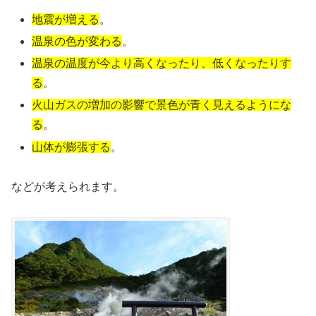
地震が増える
。
温泉の色が変わる
。
温泉の温度が今より高くなったり、低くなったりす
る
。
火山ガスの増加の影響で景色が青く見えるようにな
る
。
山体が膨張する
。
などが考えられます。