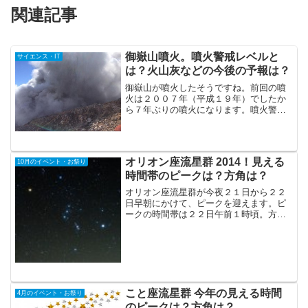
関連記事
御嶽山噴火。噴火警戒レベルと
サイエンス・IT
は？火山灰などの今後の予報は？
御嶽山が噴火したそうですね。前回の噴
火は２００７年（平成１９年）でしたか
ら７年ぶりの噴火になります。噴火警戒
レベルは聞きなれない言葉ですが、気象
庁のホームページに説明があります。火
山灰の降灰の予報も出ています。今後の
情報に注意したいです。
オリオン座流星群 2014！見える
10月のイベント・お祭り
時間帯のピークは？方角は？
オリオン座流星群が今夜２１日から２２
日早朝にかけて、ピークを迎えます。ピ
ークの時間帯は２２日午前１時頃。方角
は、東から南にあるオリオン座からです
が、空全体を見れるようにしておいた方
がいいです。天気があまりよくなさそう
です。
こと座流星群 今年の見える時間
4月のイベント・お祭り
のピークは？方角は？