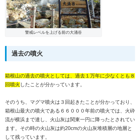
警戒レベルを上げる前の大涌谷
過去の噴火
箱根山の過去の噴火としては、過去１万年に少なくとも８
回噴火
したことが分かっています。
そのうち、マグマ噴火は３回起きたことが分かっており、
箱根山最大の噴火である６６０００年前の噴火では、火砕
流が横浜まで達し、火山灰は関東一円に降ったとされてい
ます。その時の火山灰は約20cmの火山灰堆積層の地層と
して残っています。