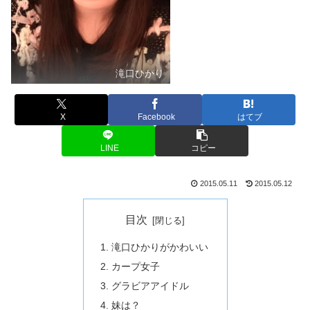
滝口ひかり
X
Facebook
はてブ
LINE
コピー
2015.05.11
2015.05.12
目次
滝口ひかりがかわいい
カープ女子
グラビアアイドル
妹は？