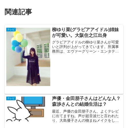
関連記事
柳ゆり菜(グラビアアイドル)姉妹
テレビ
が可愛い。大阪住之江出身
グラビアアイドルの柳ゆり菜さんが可愛
いと評判が上がってきています。所属事
務所は、エヴァーグリーン・エンタテイ
メントです。６月にしゃべくり００７に
出た時に大阪の住之江出身と言ってまし
た。４歳年上のお姉さんがいるそうで
す。
声優・金田朋子さんはどんな人？
テレビ
森渉さんとの結婚生活は？
最近、声優の金田朋子さん、よくテレビ
に出てますね。声が超音波だと言われた
り、大島優子さんの物まねメイクをした
り話題を次々と提供しています。金田朋