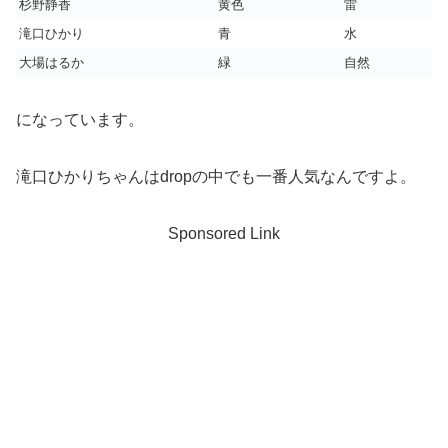
杉野静香
黄色
雷
滝口ひかり
青
水
大場はるか
緑
自然
になっています。
滝口ひかりちゃんはdropの中でも一番人気なんですよ。
Sponsored Link