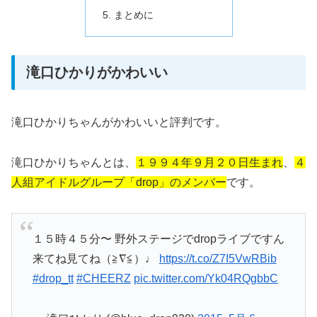
まとめに
滝口ひかりがかわいい
滝口ひかりちゃんがかわいいと評判です。
滝口ひかりちゃんとは、
１９９４年９月２０日生まれ
、
４
人組アイドルグループ「drop」のメンバー
です。
１５時４５分〜 野外ステージでdropライブですん
来てね見てね（≧∇≦）♩
https://t.co/Z7I5VwRBib
#drop_tt
#CHEERZ
pic.twitter.com/Yk04RQgbbC