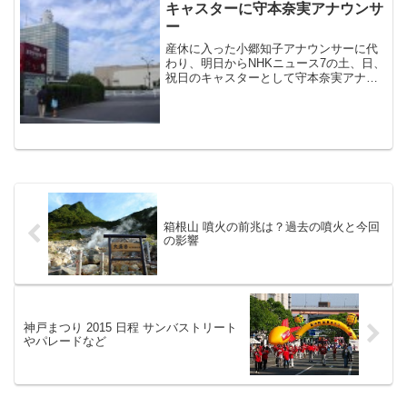
キャスターに守本奈実アナウンサ
ー
産休に入った小郷知子アナウンサーに代
わり、明日からNHKニュース7の土、日、
祝日のキャスターとして守本奈実アナウ
ンサーが登板しますね。守本アナは、カ
ピバラに似た小動物的な可愛さで人気が
あるので楽しみにしている方も多いと思
います。1981年1月18日生まれの３３
歳、血液型はA型。身長は159cmと言われ
ています。
箱根山 噴火の前兆は？過去の噴火と今回
の影響
神戸まつり 2015 日程 サンバストリート
やパレードなど