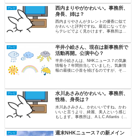
子さんの大きなトピックと言えば、やは
り、去年１１月の森渉さんとの結婚です
西内まりやがかわいい。事務所、
テレビ
ね。驚きの10才差婚です。
身長、姉は？
西内まりやさんがタレントの優香に似て
かわいいと評判ですね。最近になってか
らテレビでよく見かけます。事務所は、
ヴィジョンファクトリーです。身長は、
公式プロフィールによると１６９ｃｍで
す。姉は、タレントの西内ひろさんで
半井小絵さん、現在は新事務所で
テレビ
す。
活動再開。公演中心？
半井小絵さんは、NHKニュース７の気象
情報を７年間担当していました。気象情
報の最後に小首を傾げるのですが、それ
が可愛いと評判でした。セントフォース
を今年７月に退社しましたが、ブログで
新事務所に移籍したとの報告・・・
水川あさみがかわいい。事務所、
テレビ
性格、身長は？
水川あさみさん、かわいいですね。かわ
いいと言うより、綺麗、美人という感じ
もします。事務所は、A.L.C.Atlantis（エ
ー・エル・シーアトランティス）です
ね。性格はサバサバしているそうです。
身長は１６３ｃｍだそうです。
週末NHKニュース７の新メイン
テレビ