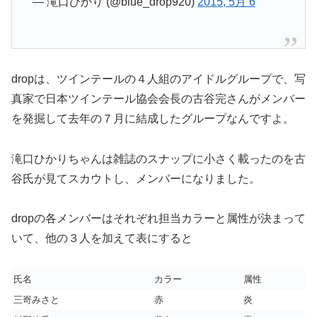
— 滝口ひかり (@blue_drop920)
2015, 5月 6
dropは、ツインテールの４人組のアイドルグループで、写
真家で日本ツインテール協会会長の古谷完さんがメンバー
を発掘して去年の７月に結成したグループなんですよ。
滝口ひかりちゃんは雑誌のスナップに小さく載ったのを古
谷氏が見てスカウトし、メンバーになりました。
dropの各メンバーはそれぞれ担当カラーと属性が決まって
いて、他の３人を加えて表にすると
氏名
カラー
属性
三嵜みさと
赤
炎