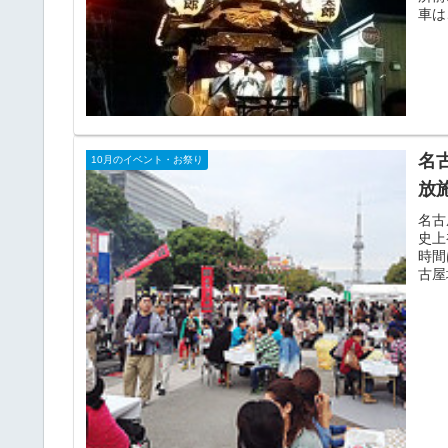
車は
名
10月のイベント・お祭り
放
名古
史上
時間
古屋