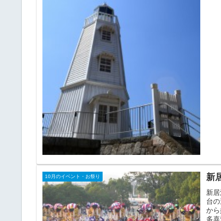
新
10月のイベント・お祭り
新居
台の
から
多喜