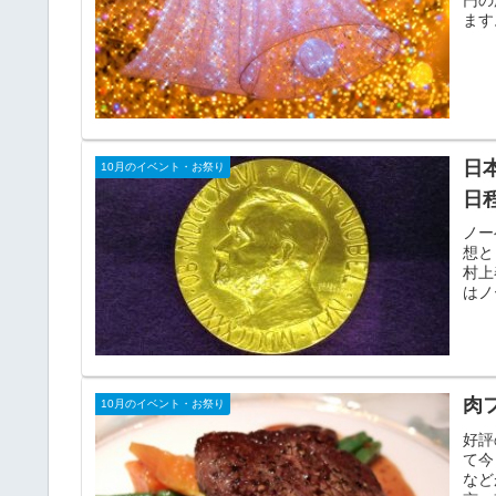
ます
日
10月のイベント・お祭り
日
ノー
想と
村上
はノ
肉
10月のイベント・お祭り
好評
て今
など