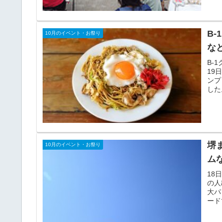
B
10月のイベント・お祭り
な
B-
19
ンプ
した
堺
10月のイベント・お祭り
ム
18
の人
大パ
ード