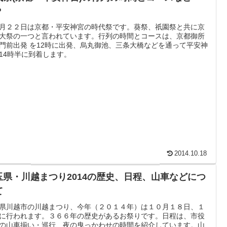
？
月２２日は京都・平安神宮の時代祭です。葵祭、祇園祭と共に京
大祭の一つと言われています。行列の時間とコースは、京都御所
門前出発 を12時に出発、烏丸御池、三条大橋などを通って平安神
14時半に到着します。
2014.10.18
玉県・川越まつり2014の歴史、日程、山車などにつ
て
県川越市の川越まつり、今年（２０１４年）は１０月１８日、１
に行われます。３６６年の歴史があるお祭りです。日程は、市役
の山車揃い・巡行、夜の曳っかわせの時間を紹介しています。山