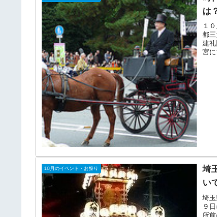
は
１０
都三
建礼
宮に
埼
10月のイベント・お祭り
い
埼玉
９日
所前