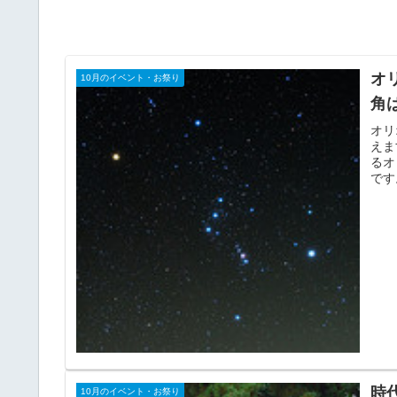
オ
10月のイベント・お祭り
角
オリ
えま
るオ
です
時
10月のイベント・お祭り