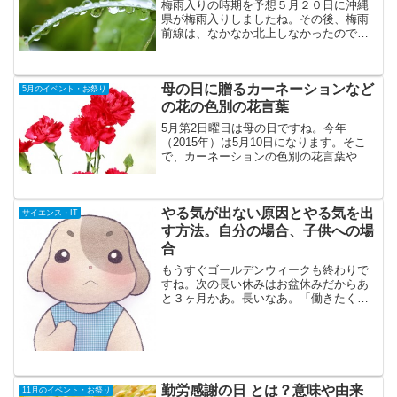
梅雨入りの時期を予想５月２０日に沖縄
県が梅雨入りしましたね。その後、梅雨
前線は、なかなか北上しなかったのです
が、鹿児島県の週間天気予報を見ると今
日（６月２日）から６月８日（月曜日）
まで雨の予報ですね。これは早ければ今
母の日に贈るカーネーションなど
日（６月２日）にも鹿児島...
5月のイベント・お祭り
の花の色別の花言葉
5月第2日曜日は母の日ですね。今年
（2015年）は5月10日になります。そこ
で、カーネーションの色別の花言葉や、
母の日のプレゼントによく贈られる花の
花言葉を調べてみました。また、花言葉
だけでなく、花の美しさや手入れの簡単
やる気が出ない原因とやる気を出
さから選ばれる花もあります。
サイエンス・IT
す方法。自分の場合、子供への場
合
もうすぐゴールデンウィークも終わりで
すね。次の長い休みはお盆休みだからあ
と３ヶ月かあ。長いなあ。「働きたくな
いでござる」と思っている人は私以外に
も多いのではないでしょうか。自分の場
合は自分で頑張るしかないですが、子供
さんがやる気を無くしている場
勤労感謝の日 とは？意味や由来
11月のイベント・お祭り