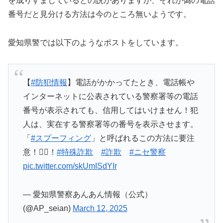
を成りすましているとの説がありますが、それが偽の電話
番号だと見分ける方法は今のところ無いようです。
愛知県警では以下のようなポストをしています。
【
#防犯情報
】電話がかかってたとき、電話帳や
インターネットに公表されている警察署等の電話
番号が表示されても、信用してはいけません！犯
人は、実在する警察署等の番号を表示させます。
「
#スプーフィング
」と呼ばれるこの方法に要注
意！🙅‍♂️！
#特殊詐欺
#詐欺
#ニセ警察
pic.twitter.com/skUmISdYIr
— 愛知県警察あんあん情報（公式）
(@AP_seian)
March 12, 2025