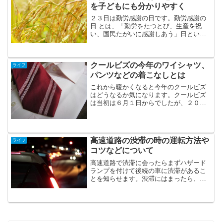
を子どもにも分かりやすく
２３日は勤労感謝の日です。勤労感謝の
日 とは、「勤労をたつとび、生産を祝
い、国民たがいに感謝しあう」日という
意味が込められています。由来は、戦前
の新嘗祭（にいなめさい）に由来しま
す。子どもに説明するために物語を考え
クールビズの今年のワイシャツ、
てみました。
ライフ
パンツなどの着こなしとは
これから暖かくなると今年のクールビズ
はどうなるか気になります。クールビズ
は当初は６月１日からでしたが、２０１
１年の震災以降は、より節電が求められ
５月１日からになっています。今年のワ
イシャツ、パンツなどの着こなしのポイ
ントを書いてみたいと思います。
高速道路の渋滞の時の運転方法や
ライフ
コツなどについて
高速道路で渋滞に会ったらまずハザード
ランプを付けて後続の車に渋滞があるこ
とを知らせます。渋滞にはまったら、む
やみに車線変更しない方がいいそうで
す。助手席に乗ってる人も「向こうの車
線の方が早いんじゃないの？」などと運
転手を煽るのは止めて下さいね。