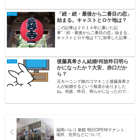
市、大阪（住吉・山崎）、北海道・余市
町になります。スコットランドで二人は
どのように出会い、どう愛情を育むので
「続・続・最後から二番目の恋」
テレビ
しょうか？
始まる。キャストとロケ地は？
この記事は２０１４年に書いた記
事”「続・最後から二番目の恋」始まる。
キャストとロケ地は？”に加筆した記事で
す。「続・続・最後から二番目の恋」に
関することは後半に加筆しました。キャ
ストと鎌倉をはじめとするロケ地につい
て書いてあります。
後藤真希さん結婚!何故昨日明ら
テレビ
かになったか？大安、赤口だか
ら？
元モーニング娘のゴマキこと後藤真希さ
んが結婚するという報道がありました
ね。何故、昨日、明らかになったのでし
ょうか？昨日は大安（だいあん）だった
から、今日は赤口だからでしょうか？大
安、赤口について書いています。
福岡パルコ 新館 明日OPEN!テナント、
場所、住所などについて