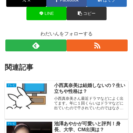
LINE
コピー
わだいんをフォローする
関連記事
小西真奈美は結婚しないの？生い
テレビ
立ちや性格は？
小西真奈美さん最近ドラマなどによく出
てます。年に１回くらいはドラマなどに
出ていたので干されていたのではなさそ
うです。結婚はまだ先でしょうか。生い
立ちは高校までを鹿児島で過ごした後に
上京。性格は本人によると大雑把な性格
池澤あやかが可愛いと評判！身
テレビ
だとか。
長、大学、CM出演は？