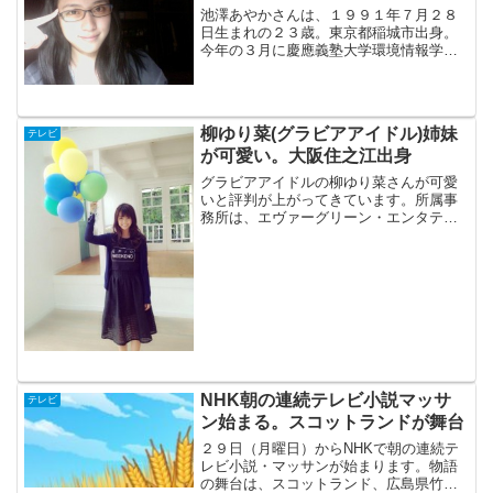
池澤あやかさんは、１９９１年７月２８
日生まれの２３歳。東京都稲城市出身。
今年の３月に慶應義塾大学環境情報学部
（SFC）を卒業。身長１６２ｃｍ。CM
は、「CCレモン」、第一三共の「エージ
ーノーズ」 などに出演・・・
柳ゆり菜(グラビアアイドル)姉妹
テレビ
が可愛い。大阪住之江出身
グラビアアイドルの柳ゆり菜さんが可愛
いと評判が上がってきています。所属事
務所は、エヴァーグリーン・エンタテイ
メントです。６月にしゃべくり００７に
出た時に大阪の住之江出身と言ってまし
た。４歳年上のお姉さんがいるそうで
す。
NHK朝の連続テレビ小説マッサ
テレビ
ン始まる。スコットランドが舞台
２９日（月曜日）からNHKで朝の連続テ
レビ小説・マッサンが始まります。物語
の舞台は、スコットランド、広島県竹原