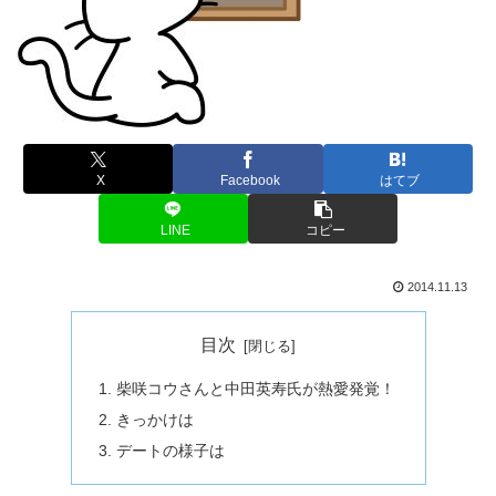
X
Facebook
はてブ
LINE
コピー
2014.11.13
目次
柴咲コウさんと中田英寿氏が熱愛発覚！
きっかけは
デートの様子は