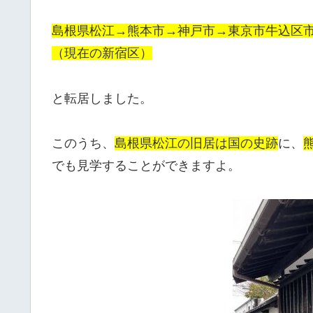
島根県松江→熊本市→神戸市→東京市牛込区
（現在の新宿区）
と転居しました。
このうち、
島根県松江の旧居は国の史跡
に、
でも見学することができますよ。