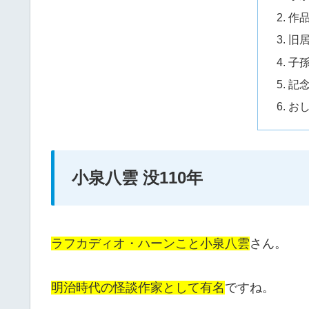
作
旧
子
記
お
小泉八雲 没110年
ラフカディオ・ハーンこと小泉八雲
さん。
明治時代の怪談作家として有名
ですね。