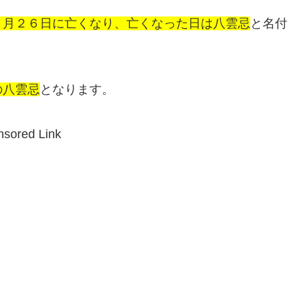
９月２６日に亡くなり、亡くなった日は八雲忌
と名付
の八雲忌
となります。
sored Link