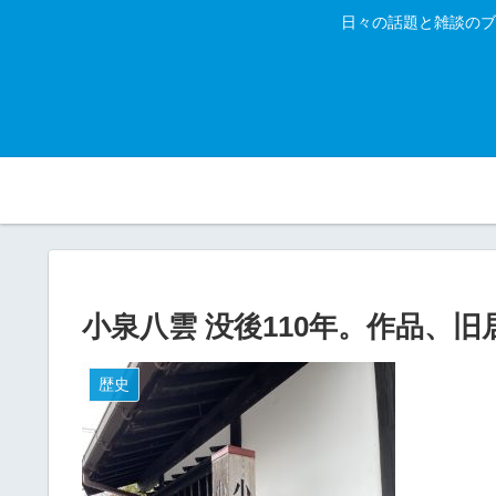
日々の話題と雑談のブ
小泉八雲 没後110年。作品、
歴史