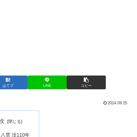
はてブ
LINE
コピー
2014.09.25
次
八雲 没110年