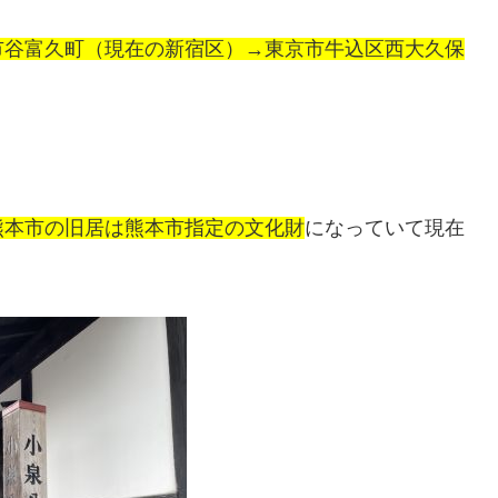
市谷富久町（現在の新宿区）→東京市牛込区西大久保
熊本市の旧居は熊本市指定の文化財
になっていて現在