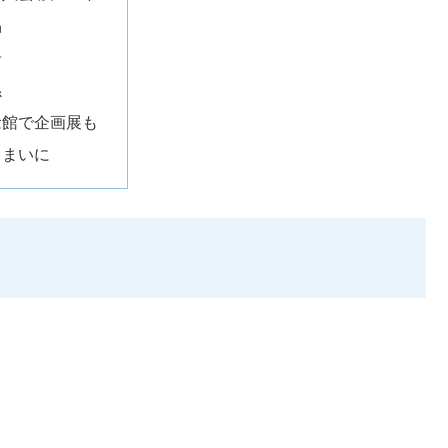
品
居
孫
念館で企画展も
しまいに